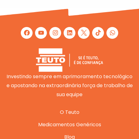
F
Y
I
L
W
a
o
n
i
h
c
u
s
n
a
e
t
t
k
t
b
u
a
e
s
o
b
g
d
a
o
e
r
i
p
k
a
n
p
m
Investindo sempre em aprimoramento tecnológico
e apostando na extraordinária força de trabalho de
sua equipe
O Teuto
Medicamentos Genéricos
Blog