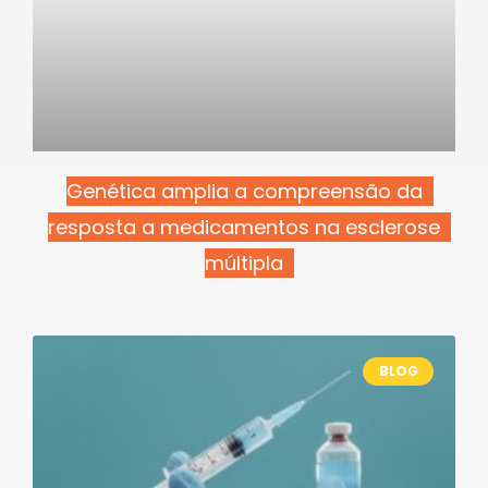
Genética amplia a compreensão da
resposta a medicamentos na esclerose
múltipla
BLOG