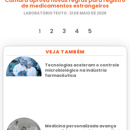
Câmara aprova novas regras para registro
de medicamentos estrangeiros
LABORATÓRIO TEUTO
21 DE MAIO DE 2026
1
2
3
4
5
VEJA TAMBÉM
Tecnologias aceleram o controle
microbiológico na indústria
farmacêutica
Medicina personalizada avança