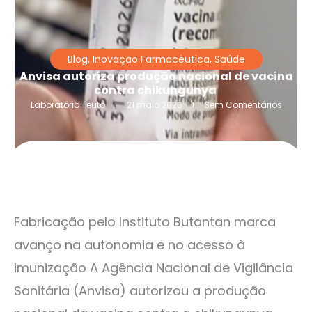
Blog
,
Inovação Farmacêutica
,
Saúde
Anvisa autoriza produção nacional de vacina
contra chikungunya
Laboratório Teuto
21 maio 2026
Sem Comentários
Fabricação pelo Instituto Butantan marca
avanço na autonomia e no acesso à
imunização A Agência Nacional de Vigilância
Sanitária (Anvisa) autorizou a produção