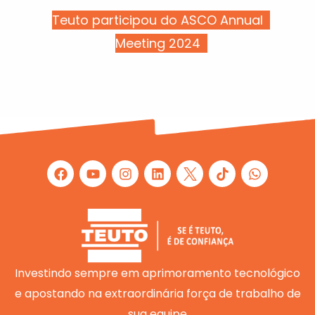
Teuto participou do ASCO Annual
Meeting 2024
F
Y
I
L
W
a
o
n
i
h
c
u
s
n
a
e
t
t
k
t
b
u
a
e
s
o
b
g
d
a
o
e
r
i
p
k
a
n
p
m
Investindo sempre em aprimoramento tecnológico
e apostando na extraordinária força de trabalho de
sua equipe