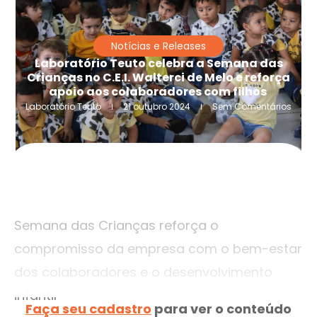
Notícias e Releases
Laboratório Teuto celebra a Semana das
Crianças no C.E.I. Walterci de Melo e reforça
apoio aos colaboradores com filhos
Laboratório Teuto
21 outubro 2024
Sem Comentários
Semana das Crianças reforça o
compromisso da empresa com o bem-estar
dos colaboradores e o desenvolvimento
infantil
Faça seu cadastro
para ver o conteúdo