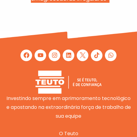
F
Y
I
L
W
a
o
n
i
h
c
u
s
n
a
e
t
t
k
t
b
u
a
e
s
o
b
g
d
a
o
e
r
i
p
k
a
n
p
m
Investindo sempre em aprimoramento tecnológico
e apostando na extraordinária força de trabalho de
sua equipe
O Teuto