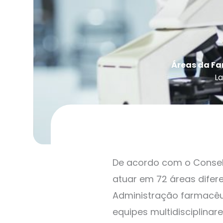
Áreas da Fa
La
De acordo com o Conselh
atuar em 72 áreas difere
Administração farmacêut
equipes multidisciplina