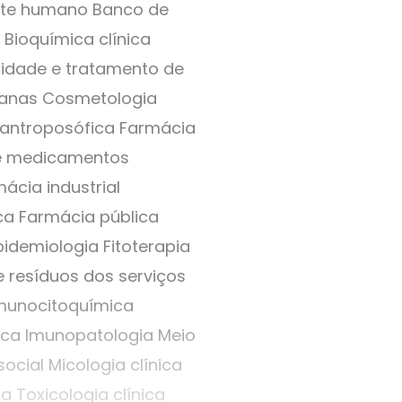
eite humano Banco de
Bioquímica clínica
alidade e tratamento de
rbanas Cosmetologia
 antroposófica Farmácia
de medicamentos
cia industrial
ca Farmácia pública
idemiologia Fitoterapia
 resíduos dos serviços
Imunocitoquímica
ica Imunopatologia Meio
cial Micologia clínica
a Toxicologia clínica