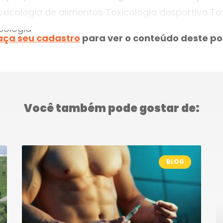
oxicologia de alimentos Toxicologia desportiva T
cologia
aça seu cadastro
para ver o conteúdo deste po
Você também pode gostar de:
BLOG