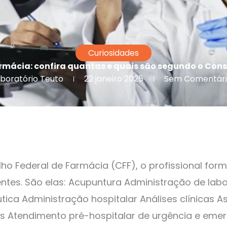
Curiosidades
rmácia: confira quantas e quais são segundo o Cons
boratório Teuto
22 janeiro 2025
Sem Comentári
o Federal de Farmácia (CFF), o profissional for
ntes. São elas: Acupuntura Administração de labor
ica Administração hospitalar Análises clínicas As
res Atendimento pré-hospitalar de urgência e emer