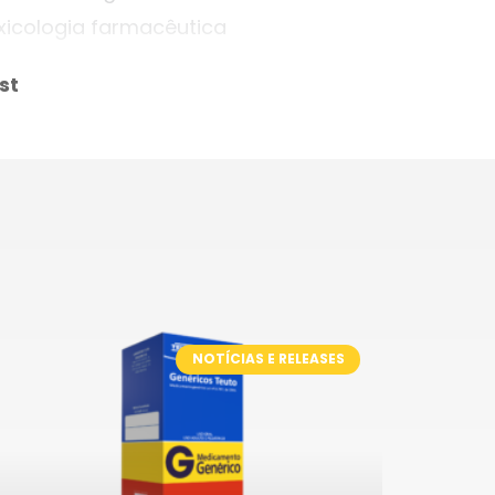
oxicologia farmacêutica
st
NOTÍCIAS E RELEASES