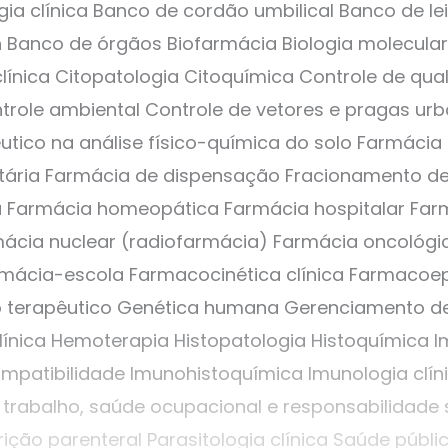
gia clínica Banco de cordão umbilical Banco de l
anco de órgãos Biofarmácia Biologia molecular 
clínica Citopatologia Citoquímica Controle de qu
ntrole ambiental Controle de vetores e pragas u
ico na análise físico-química do solo Farmácia
itária Farmácia de dispensação Fracionamento 
 Farmácia homeopática Farmácia hospitalar Farmá
ácia nuclear (radiofarmácia) Farmácia oncológi
rmácia-escola Farmacocinética clínica Farmacoep
o terapêutico Genética humana Gerenciamento de
ínica Hemoterapia Histopatologia Histoquímica 
mpatibilidade Imunohistoquímica Imunologia clín
trabalho, saúde ocupacional e responsabilidade so
rição parenteral Parasitologia clínica Saúde públic