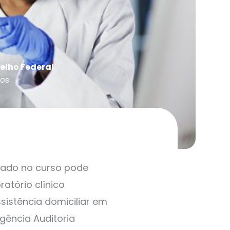
elho Federal
os
mado no curso pode
atório clínico
sistência domiciliar em
gência Auditoria