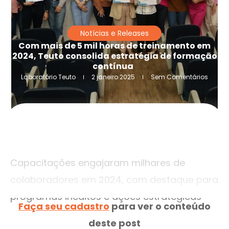
Notícias e Releases
Com mais de 5 mil horas de treinamento em
2024, Teuto consolida estratégia de formação
contínua
Laboratório Teuto
2 janeiro 2025
Sem Comentários
Capacitações engajaram milhares de
colaboradores em 2024, com destaque para
programas inéditos e ações estratégicas
Faça seu cadastro
para ver o conteúdo
deste post