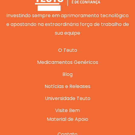
o
e
r
i
p
k
a
n
p
m
Investindo sempre em aprimoramento tecnológico
e apostando na extraordinária força de trabalho de
sua equipe
O Teuto
Medicamentos Genéricos
Blog
Notícias e Releases
Universidade Teuto
Visite Bem
Material de Apoio
Contato