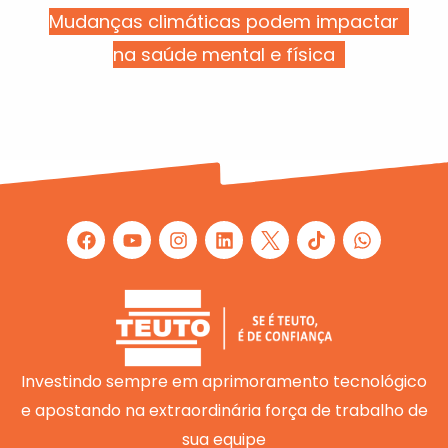
Mudanças climáticas podem impactar
na saúde mental e física
F
Y
I
L
W
a
o
n
i
h
c
u
s
n
a
e
t
t
k
t
b
u
a
e
s
o
b
g
d
a
o
e
r
i
p
k
a
n
p
m
Investindo sempre em aprimoramento tecnológico
e apostando na extraordinária força de trabalho de
sua equipe