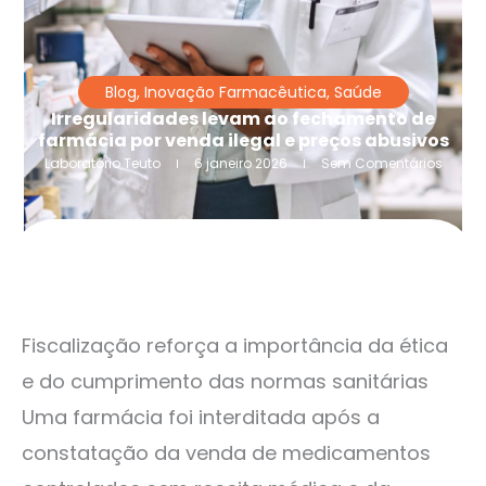
Blog
,
Inovação Farmacêutica
,
Saúde
Irregularidades levam ao fechamento de
farmácia por venda ilegal e preços abusivos
Laboratório Teuto
6 janeiro 2026
Sem Comentários
Fiscalização reforça a importância da ética
e do cumprimento das normas sanitárias
Uma farmácia foi interditada após a
constatação da venda de medicamentos