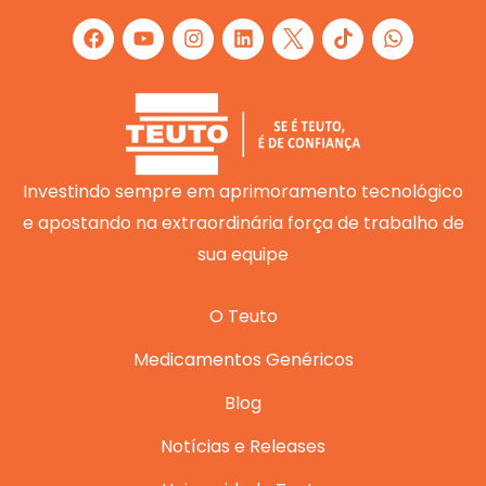
F
Y
I
L
W
a
o
n
i
h
c
u
s
n
a
e
t
t
k
t
b
u
a
e
s
o
b
g
d
a
o
e
r
i
p
k
a
n
p
m
Investindo sempre em aprimoramento tecnológico
e apostando na extraordinária força de trabalho de
sua equipe
O Teuto
Medicamentos Genéricos
Blog
Notícias e Releases