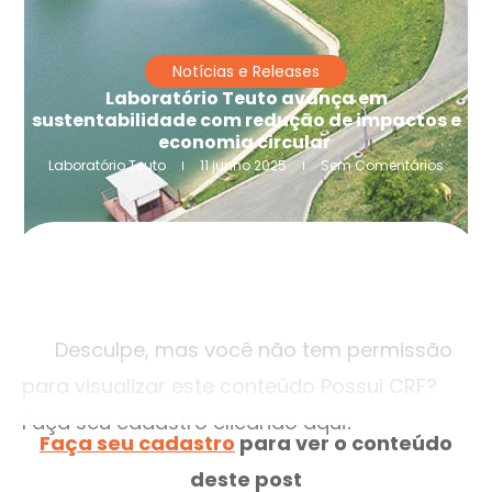
Notícias e Releases
Laboratório Teuto avança em
sustentabilidade com redução de impactos e
economia circular
Laboratório Teuto
11 junho 2025
Sem Comentários
Desculpe, mas você não tem permissão
para visualizar este conteúdo Possui CRF?
Faça seu cadastro clicando aqui!
Faça seu cadastro
para ver o conteúdo
deste post