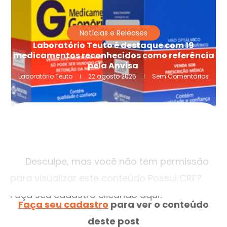
Notícias e Releases
Laboratório Teuto é destaque com 19
medicamentos reconhecidos como referência
pela Anvisa
Laboratório Teuto
22 agosto 2025
Sem Comentários
Desculpe, mas você não tem permissão
para visualizar este conteúdo Possui CRF?
Faça seu cadastro clicando aqui!
Faça seu cadastro
para ver o conteúdo
deste post