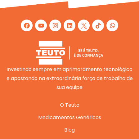
F
Y
I
L
W
a
o
n
i
h
c
u
s
n
a
e
t
t
k
t
b
u
a
e
s
o
b
g
d
a
o
e
r
i
p
k
a
n
p
m
Investindo sempre em aprimoramento tecnológico
e apostando na extraordinária força de trabalho de
sua equipe
O Teuto
Medicamentos Genéricos
Blog