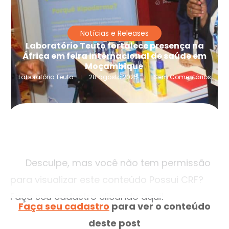
Notícias e Releases
Laboratório Teuto fortalece presença na
África em feira internacional de saúde em
Moçambique
Laboratório Teuto
28 agosto 2025
Sem Comentários
Desculpe, mas você não tem permissão
para visualizar este conteúdo Possui CRF?
Faça seu cadastro clicando aqui!
Faça seu cadastro
para ver o conteúdo
deste post