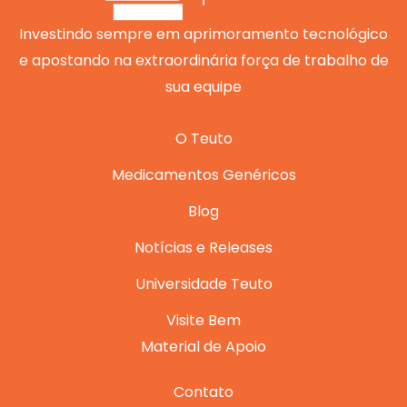
o
e
r
i
p
k
a
n
p
m
Investindo sempre em aprimoramento tecnológico
e apostando na extraordinária força de trabalho de
sua equipe
O Teuto
Medicamentos Genéricos
Blog
Notícias e Releases
Universidade Teuto
Visite Bem
Material de Apoio
Contato