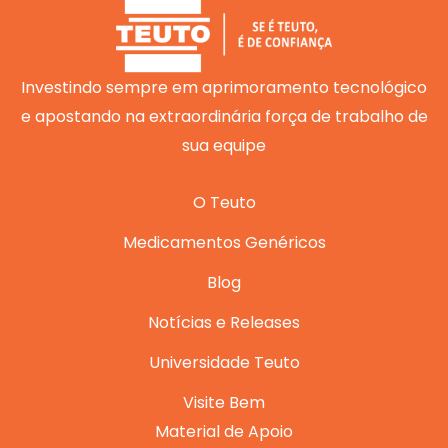
b
u
a
e
s
o
b
g
d
a
o
e
r
i
p
k
a
n
p
m
Investindo sempre em aprimoramento tecnológico
e apostando na extraordinária força de trabalho de
sua equipe
O Teuto
Medicamentos Genéricos
Blog
Notícias e Releases
Universidade Teuto
Visite Bem
Material de Apoio