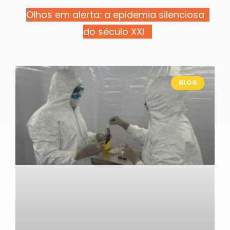
Olhos em alerta: a epidemia silenciosa
do século XXI
BLOG