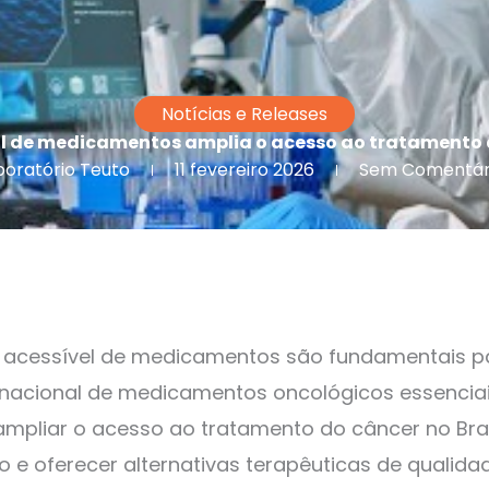
Notícias e Releases
 de medicamentos amplia o acesso ao tratamento d
boratório Teuto
11 fevereiro 2026
Sem Comentár
o acessível de medicamentos são fundamentais p
acional de medicamentos oncológicos essenciais
mpliar o acesso ao tratamento do câncer no Brasi
o e oferecer alternativas terapêuticas de qualid