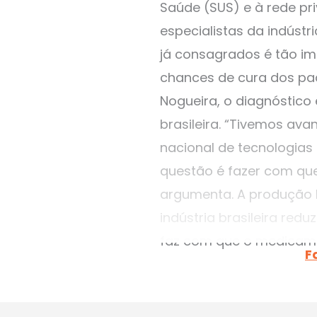
Saúde (SUS) e à rede pr
especialistas da indúst
já consagrados é tão i
chances de cura dos pac
Nogueira, o diagnóstic
brasileira. “Tivemos av
nacional de tecnologias
questão é fazer com qu
argumenta. A produção l
indústria brasileira re
faz com que o medicame
F