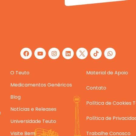
F
Y
I
L
W
a
o
n
i
h
c
u
s
n
a
e
t
t
k
t
O Teuto
b
u
a
e
Material de Apoio
s
o
b
g
d
a
o
e
r
i
p
Medicamentos Genéricos
Contato
k
a
n
p
m
Blog
Política de Cookies 
Notícias e Releases
a
Política de Privacid
Universidade Teuto
Visite Bem
Trabalhe Conosco