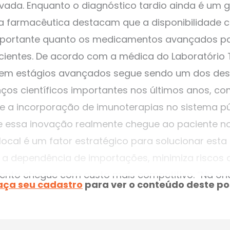
ivada. Enquanto o diagnóstico tardio ainda é um g
ria farmacêutica destacam que a disponibilidade 
mportante quanto os medicamentos avançados p
ientes. De acordo com a médica do Laboratório Te
o em estágios avançados segue sendo um dos des
anços científicos importantes nos últimos anos, 
 e a incorporação de imunoterapias no sistema pú
e essa inovação realmente chegue ao paciente n
ocal é um fator estratégico para solucionar esta 
duz a dependência de importações, minimiza risco
nto chegue com custo mais competitivo. “Na onc
aça seu cadastro
para ver o conteúdo deste po