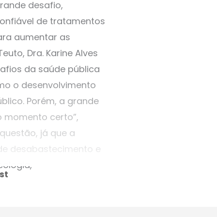
rande desafio,
confiável de tratamentos
ara aumentar as
uto, Dra. Karine Alves
afios da saúde pública
como o desenvolvimento
blico. Porém, a grande
o momento certo”,
questão, já que a
s de desabastecimento e
ologia,
st