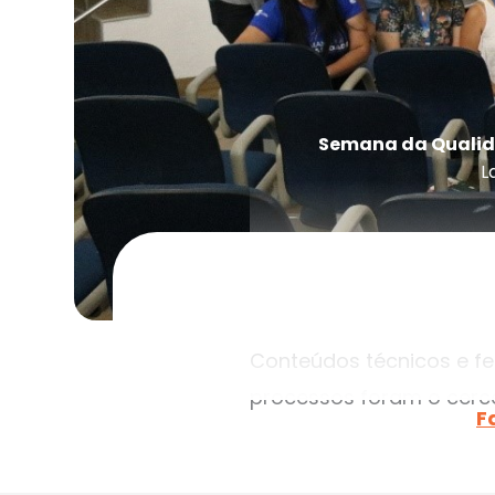
Semana da Qualida
L
Conteúdos técnicos e f
processos foram o cerc
F