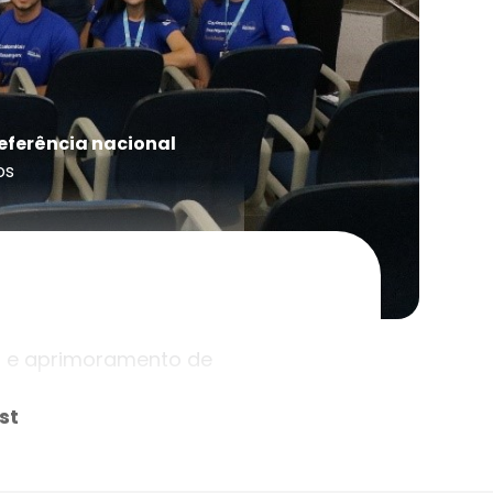
eferência nacional
os
s e aprimoramento de
st