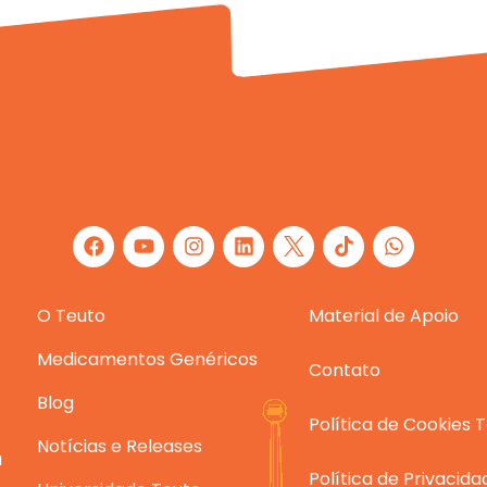
F
Y
I
L
W
a
o
n
i
h
c
u
s
n
a
e
t
t
k
t
O Teuto
b
u
a
e
Material de Apoio
s
o
b
g
d
a
o
e
r
i
p
Medicamentos Genéricos
Contato
k
a
n
p
m
Blog
Política de Cookies 
Notícias e Releases
a
Política de Privacid