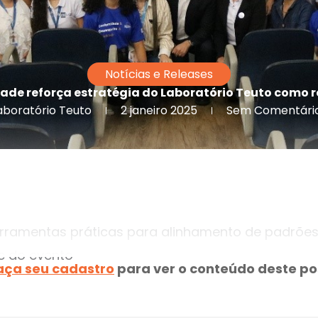
Notícias e Releases
de reforça estratégia do Laboratório Teuto como r
aboratório Teuto
2 janeiro 2025
Sem Comentári
erramentas práticas para alinhamento de padrõe
e do evento
aça seu cadastro
para ver o conteúdo deste po