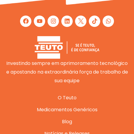
F
Y
I
L
W
a
o
n
i
h
c
u
s
n
a
e
t
t
k
t
b
u
a
e
s
o
b
g
d
a
o
e
r
i
p
k
a
n
p
m
Investindo sempre em aprimoramento tecnológico
e apostando na extraordinária força de trabalho de
sua equipe
O Teuto
Medicamentos Genéricos
Blog
Notícias e Releases