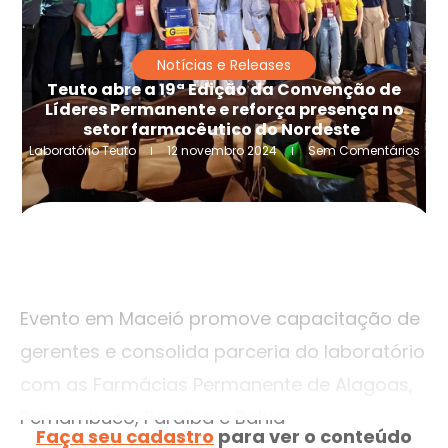
Notícias e Releases
Teuto abre a 19ª Edição da Convenção de
Líderes Permanente e reforça presença no
setor farmacêutico do Nordeste
Laboratório Teuto
12 novembro 2024
Sem Comentários
Evento em Maceió promove capacitação de
gerentes e consolida parceria do laboratório
com as Farmácias Permanente de Alagoas,
Pernambuco, Paraíba e Bahia
Faça seu cadastro
para ver o conteúdo