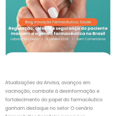
Blog
,
Inovação Farmacêutica
,
Saúde
Regulação, ciência e segurança do paciente
marcam a agenda farmacêutica no Brasil
Laboratório Teuto
6 janeiro 2026
Sem Comentários
Atualizações da Anvisa, avanços em
vacinação, combate à desinformação e
fortalecimento do papel do farmacêutico
ganham destaque no setor O cenário