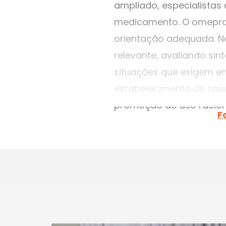
ampliado, especialistas
medicamento. O omeprazo
orientação adequada. Ne
relevante, avaliando si
situações que exigem e
estabelecimento de saúd
promoção do uso racio
F