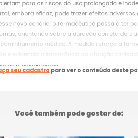
 alertam para os riscos do uso prolongado e ina
l, embora eficaz, pode trazer efeitos adversos 
sse novo cenário, o farmacêutico passa a ter pa
ntomas, orientando sobre a duração correta do tra
ncaminhamento médico. A medida reforça a far
e e evidencia a importância da atuação clínica 
nal de medicamentos.
aça seu cadastro
para ver o conteúdo deste po
Você também pode gostar de: