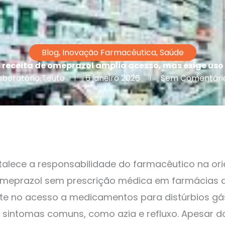
Blog
,
Inovação Farmacêutica
,
Saúde
receita de omeprazol amplia acesso, mas exige uso
aboratório Teuto
6 janeiro 2026
Sem Comentári
talece a responsabilidade do farmacêutico na or
omeprazol sem prescrição médica em farmácias 
 no acesso a medicamentos para distúrbios gás
de sintomas comuns, como azia e refluxo. Apesar d