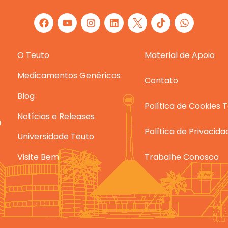
F
Y
I
L
W
a
o
n
i
h
c
u
s
n
a
e
t
t
k
t
O Teuto
b
u
a
e
Material de Apoio
s
o
b
g
d
a
o
e
r
i
p
Medicamentos Genéricos
Contato
k
a
n
p
m
Blog
Política de Cookies 
Notícias e Releases
a
Política de Privacid
Universidade Teuto
Visite Bem
Trabalhe Conosco