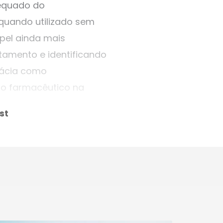
dequado do
quando utilizado sem
pel ainda mais
tamento e identificando
mácia como
do farmacêutico na
st