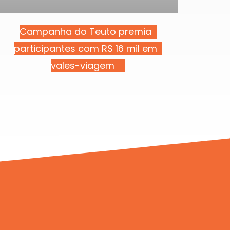
Campanha do Teuto premia
participantes com R$ 16 mil em
vales-viagem